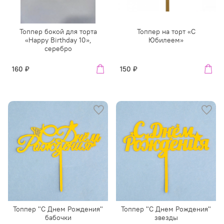
Топпер бокой для торта
Топпер на торт «С
«Happy Birthday 10»,
Юбилеем»
серебро
160 ₽
150 ₽
Топпер "С Днем Рождения"
Топпер "С Днем Рождения"
бабочки
звезды