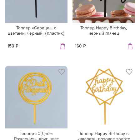
Топпер «Сердце», с
Топпер Happy Birthday,
цветами, черный, (пластик)
черный глянец
150 ₽
160 ₽
Топпер «С Днём
Топпер Happy Birthday в
Рождения», круг, цвет
квадрате, розовое золото