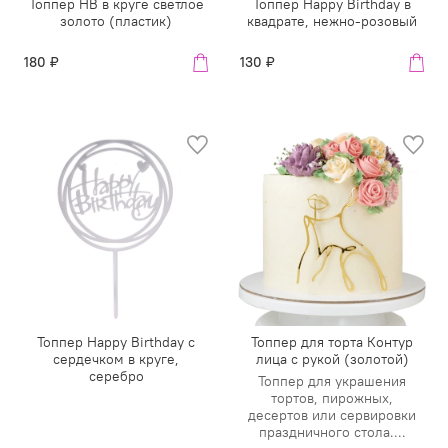
Топпер HB в круге светлое
Топпер Happy Birthday в
золото (пластик)
квадрате, нежно-розовый
180 ₽
130 ₽
Топпер Happy Birthday с
Топпер для торта Контур
сердечком в круге,
лица с рукой (золотой)
серебро
Топпер для украшения
тортов, пирожных,
десертов или сервировки
праздничного стола....