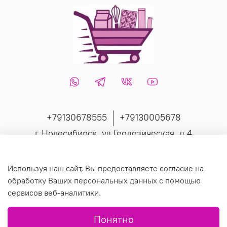
+79130678555
+79130005678
г Новосибирск, ул Геодезическая, д 4
Интернет-магазин создан на inSales
Используя наш сайт, Вы предоставляете согласие на
обработку Ваших персональных данных с помощью
сервисов веб-аналитики.
© 2019 Любое использование контента без письменного
Понятно
разрешения запрещено.