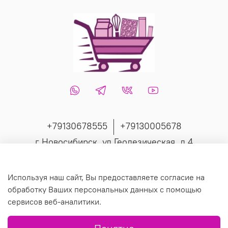
+79130678555
+79130005678
г Новосибирск, ул Геодезическая, д 4
Интернет-магазин создан на inSales
Используя наш сайт, Вы предоставляете согласие на
обработку Ваших персональных данных с помощью
сервисов веб-аналитики.
© 2019 Любое использование контента без письменного
разрешения запрещено.