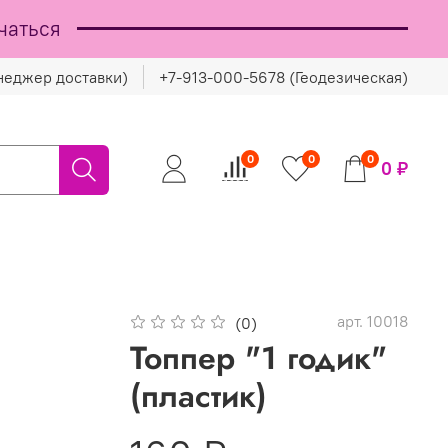
чаться
неджер доставки)
+7-913-000-5678 (Геодезическая)
0
0
0
0 ₽
арт.
10018
(0)
Топпер "1 годик"
(пластик)