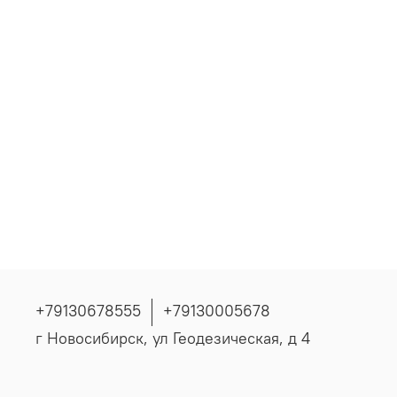
+79130678555
+79130005678
г Новосибирск, ул Геодезическая, д 4