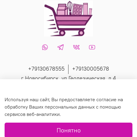
+79130678555
+79130005678
г Новосибирск, ул Геодезическая, д 4
Интернет-магазин создан на inSales
Используя наш сайт, Вы предоставляете согласие на
обработку Ваших персональных данных с помощью
сервисов веб-аналитики.
© 2019 Любое использование контента без письменного
Понятно
разрешения запрещено.