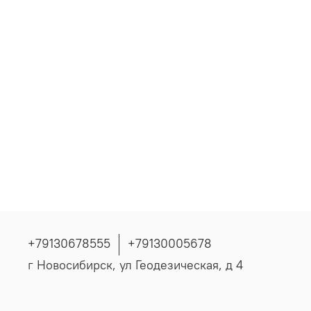
+79130678555
+79130005678
г Новосибирск, ул Геодезическая, д 4