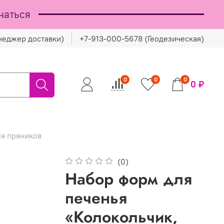
чаться
неджер доставки)
+7-913-000-5678 (Геодезическая)
0
0
0
0 ₽
я пряников
(0)
Набор форм для
печенья
«Колокольчик,