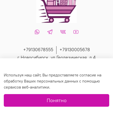
+79130678555
+79130005678
г Новосибирск, ул Геодезическая, д 4
Интернет-магазин создан на inSales
Используя наш сайт, Вы предоставляете согласие на
обработку Ваших персональных данных с помощью
сервисов веб-аналитики.
© 2019 Любое использование контента без письменного
Понятно
разрешения запрещено.