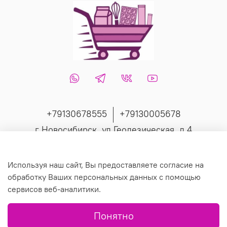
+79130678555
+79130005678
г Новосибирск, ул Геодезическая, д 4
Интернет-магазин создан на inSales
Используя наш сайт, Вы предоставляете согласие на
обработку Ваших персональных данных с помощью
сервисов веб-аналитики.
© 2019 Любое использование контента без письменного
Понятно
разрешения запрещено.