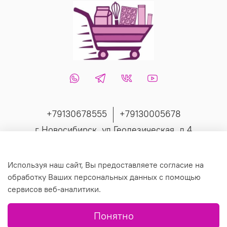
+79130678555
+79130005678
г Новосибирск, ул Геодезическая, д 4
Интернет-магазин создан на inSales
Используя наш сайт, Вы предоставляете согласие на
обработку Ваших персональных данных с помощью
сервисов веб-аналитики.
© 2019 Любое использование контента без письменного
Понятно
разрешения запрещено.