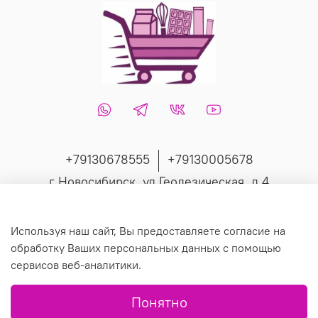
+79130678555
+79130005678
г Новосибирск, ул Геодезическая, д 4
Интернет-магазин создан на inSales
Используя наш сайт, Вы предоставляете согласие на
обработку Ваших персональных данных с помощью
сервисов веб-аналитики.
© 2019 Любое использование контента без письменного
Понятно
разрешения запрещено.