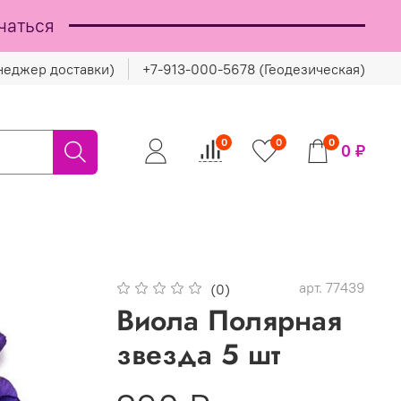
чаться
неджер доставки)
+7-913-000-5678 (Геодезическая)
0
0
0
0 ₽
арт.
77439
(0)
Виола Полярная
звезда 5 шт