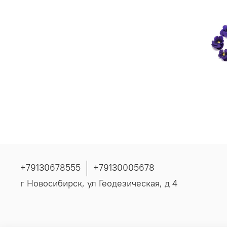
+79130678555
+79130005678
г Новосибирск, ул Геодезическая, д 4