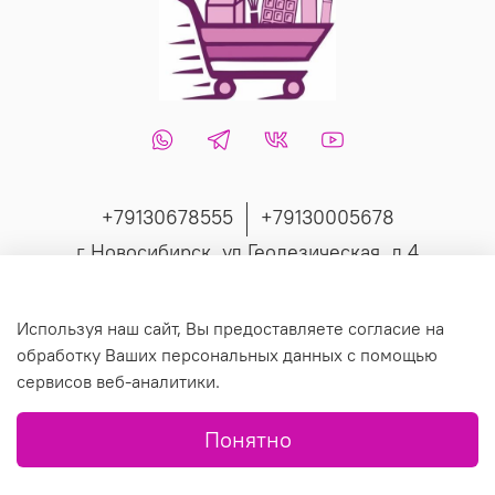
+79130678555
+79130005678
г Новосибирск, ул Геодезическая, д 4
Интернет-магазин создан на inSales
Используя наш сайт, Вы предоставляете согласие на
обработку Ваших персональных данных с помощью
сервисов веб-аналитики.
© 2019 Любое использование контента без письменного
Понятно
разрешения запрещено.