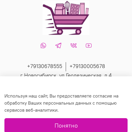
+79130678555
+79130005678
г Новосибирск, ул Геодезическая, д 4
Интернет-магазин создан на inSales
Используя наш сайт, Вы предоставляете согласие на
обработку Ваших персональных данных с помощью
сервисов веб-аналитики.
© 2019 Любое использование контента без письменного
Понятно
разрешения запрещено.