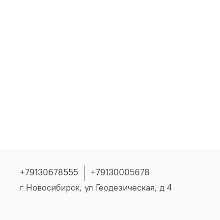
+79130678555
+79130005678
г Новосибирск, ул Геодезическая, д 4