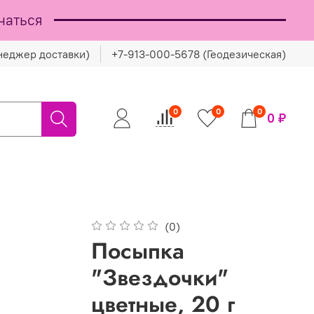
чаться
неджер доставки)
+7-913-000-5678 (Геодезическая)
0
0
0
0 ₽
(0)
Посыпка
"Звездочки"
цветные, 20 г