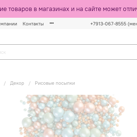
ие товаров в магазинах и на сайте может отли
омпании
Контакты
+7913-067-8555 (ме
Декор
Рисовые посыпки