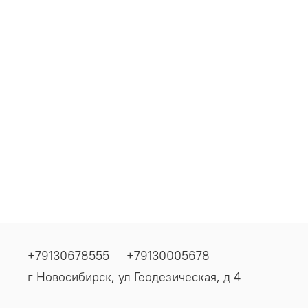
+79130678555
+79130005678
г Новосибирск, ул Геодезическая, д 4