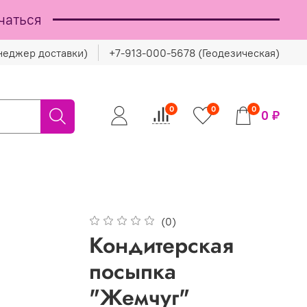
чаться
неджер доставки)
+7-913-000-5678 (Геодезическая)
0
0
0
0 ₽
(0)
Кондитерская
посыпка
"Жемчуг"