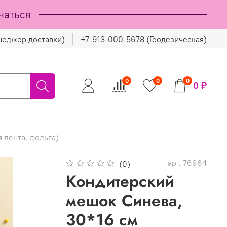
чаться
неджер доставки)
+7-913-000-5678 (Геодезическая)
0
0
0
0 ₽
 лента, фольга)
арт.
76964
(0)
Кондитерский
мешок Синева,
30*16 см