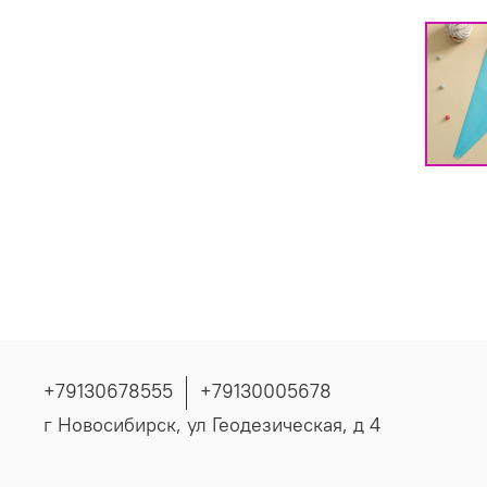
+79130678555
+79130005678
г Новосибирск, ул Геодезическая, д 4