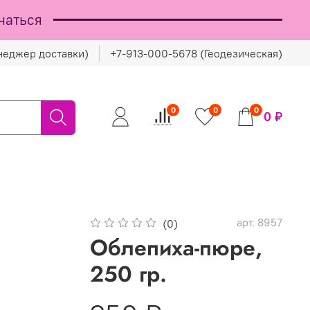
чаться
неджер доставки)
+7-913-000-5678 (Геодезическая)
0
0
0
0 ₽
арт.
8957
(0)
Облепиха-пюре,
250 гр.