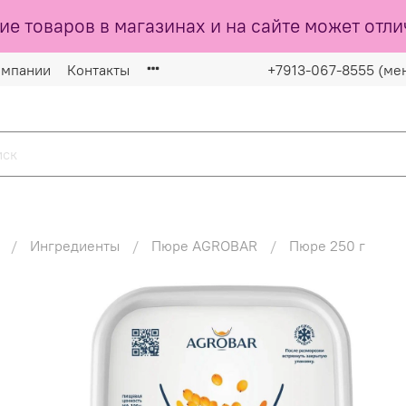
ие товаров в магазинах и на сайте может отли
омпании
Контакты
+7913-067-8555 (ме
Ингредиенты
Пюре AGROBAR
Пюре 250 г