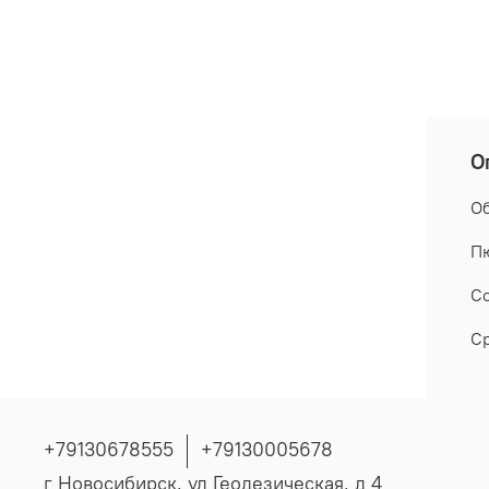
О
Об
Пю
Со
Ср
+79130678555
+79130005678
г Новосибирск, ул Геодезическая, д 4