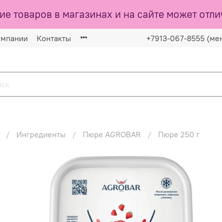
ие товаров в магазинах и на сайте может отли
омпании
Контакты
+7913-067-8555 (ме
Ингредиенты
Пюре AGROBAR
Пюре 250 г