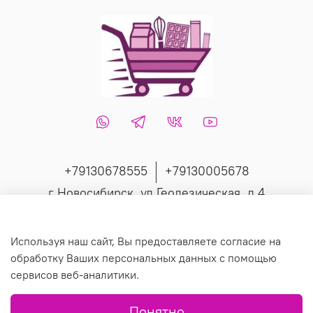
+79130678555
+79130005678
г Новосибирск, ул Геодезическая, д 4
Интернет-магазин создан на inSales
Используя наш сайт, Вы предоставляете согласие на
обработку Ваших персональных данных с помощью
сервисов веб-аналитики.
© 2019 Любое использование контента без письменного
Понятно
разрешения запрещено.