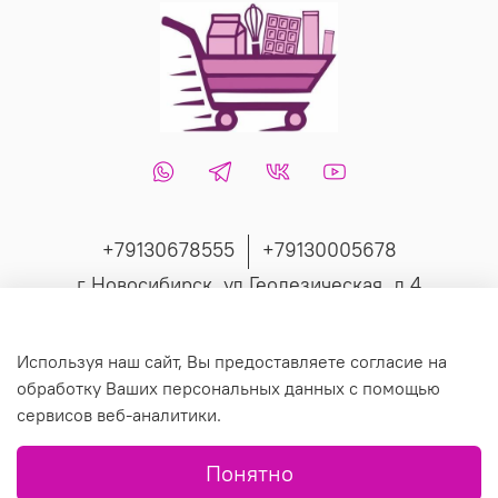
+79130678555
+79130005678
г Новосибирск, ул Геодезическая, д 4
Интернет-магазин создан на inSales
Используя наш сайт, Вы предоставляете согласие на
обработку Ваших персональных данных с помощью
сервисов веб-аналитики.
© 2019 Любое использование контента без письменного
Понятно
разрешения запрещено.