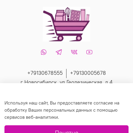
+79130678555
+79130005678
г Новосибирск, ул Геодезическая, д 4
Интернет-магазин создан на inSales
Используя наш сайт, Вы предоставляете согласие на
обработку Ваших персональных данных с помощью
сервисов веб-аналитики.
© 2019 Любое использование контента без письменного
Понятно
разрешения запрещено.