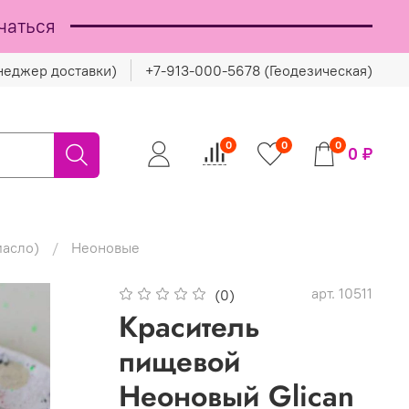
чаться
неджер доставки)
+7-913-000-5678 (Геодезическая)
0
0
0
0 ₽
масло)
Неоновые
арт.
10511
(0)
Краситель
пищевой
Неоновый Glican