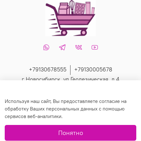
+79130678555
+79130005678
г Новосибирск, ул Геодезическая, д 4
Интернет-магазин создан на inSales
Используя наш сайт, Вы предоставляете согласие на
обработку Ваших персональных данных с помощью
сервисов веб-аналитики.
© 2019 Любое использование контента без письменного
Понятно
разрешения запрещено.