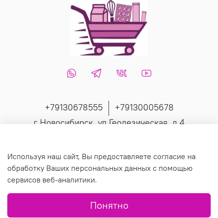
+79130678555
+79130005678
г Новосибирск, ул Геодезическая, д 4
Интернет-магазин создан на inSales
Используя наш сайт, Вы предоставляете согласие на
обработку Ваших персональных данных с помощью
сервисов веб-аналитики.
© 2019 Любое использование контента без письменного
Понятно
разрешения запрещено.