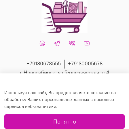
+79130678555
+79130005678
г Новосибирск, ул Геодезическая, д 4
Интернет-магазин создан на inSales
Используя наш сайт, Вы предоставляете согласие на
обработку Ваших персональных данных с помощью
сервисов веб-аналитики.
© 2019 Любое использование контента без письменного
Понятно
разрешения запрещено.