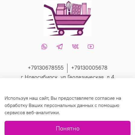
+79130678555
+79130005678
г Новосибирск, ул Геодезическая, д 4
Интернет-магазин создан на inSales
Используя наш сайт, Вы предоставляете согласие на
обработку Ваших персональных данных с помощью
сервисов веб-аналитики.
© 2019 Любое использование контента без письменного
Понятно
разрешения запрещено.