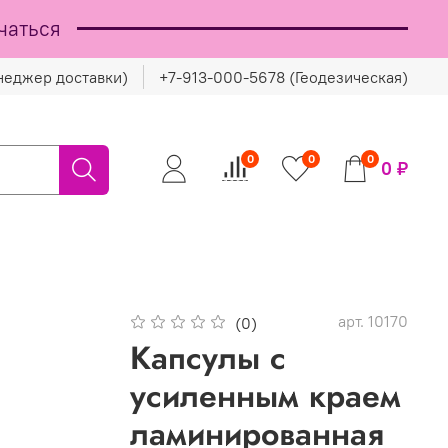
чаться
неджер доставки)
+7-913-000-5678 (Геодезическая)
0
0
0
0 ₽
арт.
10170
(0)
Капсулы с
усиленным краем
ламинированная