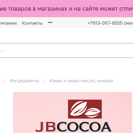
ие товаров в магазинах и на сайте может отли
омпании
Контакты
+7913-067-8555 (ме
Ингредиенты
Какао и какао-масло, микрио