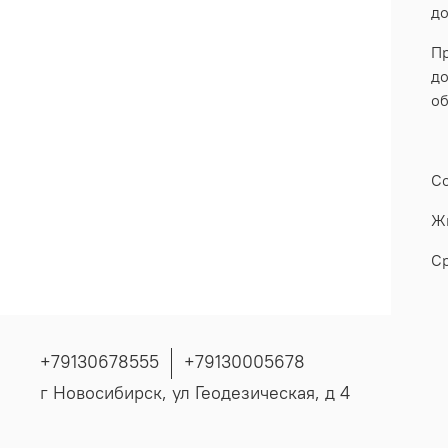
до
Пр
до
об
Со
Жи
Ср
+79130678555
+79130005678
г Новосибирск, ул Геодезическая, д 4