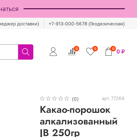
чаться
неджер доставки)
+7-913-000-5678 (Геодезическая)
0
0
0
0 ₽
арт.
77266
(0)
Какао-порошок
алкализованный
JB 250гр