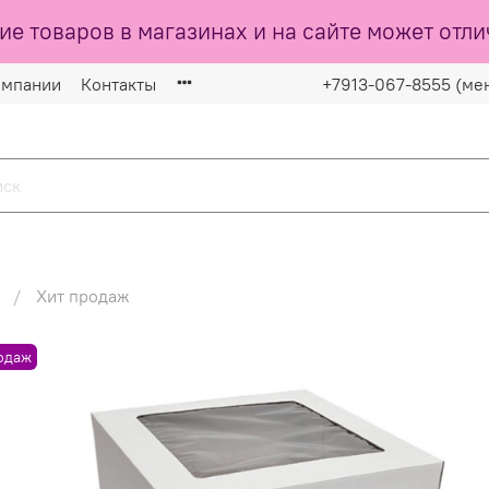
ие товаров в магазинах и на сайте может отли
омпании
Контакты
+7913-067-8555 (ме
Хит продаж
одаж