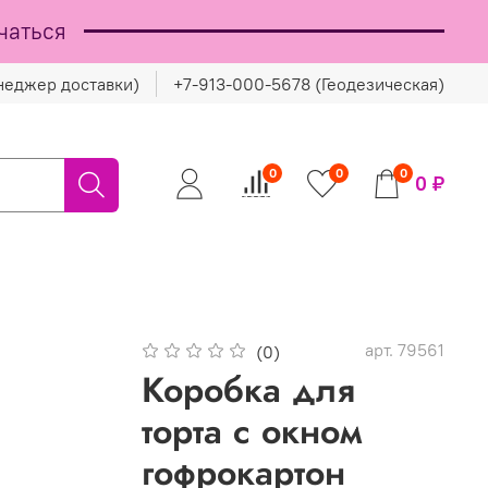
чаться
неджер доставки)
+7-913-000-5678 (Геодезическая)
0
0
0
0 ₽
арт.
79561
(0)
Коробка для
торта с окном
гофрокартон