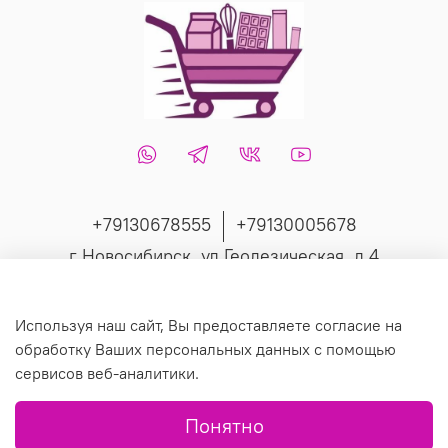
+79130678555
+79130005678
г Новосибирск, ул Геодезическая, д 4
Интернет-магазин создан на inSales
Используя наш сайт, Вы предоставляете согласие на
обработку Ваших персональных данных с помощью
сервисов веб-аналитики.
© 2019 Любое использование контента без письменного
Понятно
разрешения запрещено.