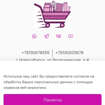
+79130678555
+79130005678
г Новосибирск, ул Геодезическая, д 4
Интернет-магазин создан на inSales
Используя наш сайт, Вы предоставляете согласие на
обработку Ваших персональных данных с помощью
сервисов веб-аналитики.
© 2019 Любое использование контента без письменного
Понятно
разрешения запрещено.