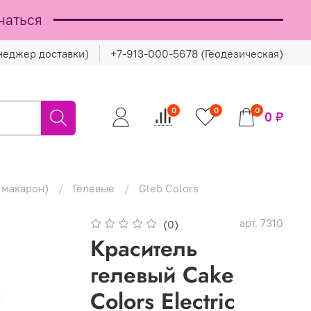
чаться
неджер доставки)
+7-913-000-5678 (Геодезическая)
0
0
0
0 ₽
 макарон)
Гелевые
Gleb Colors
арт.
7310
(0)
Краситель
гелевый Cake
Colors Electric