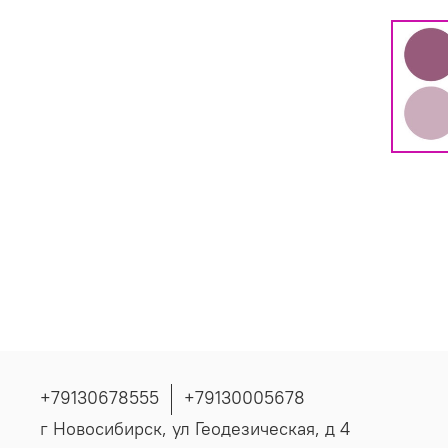
+79130678555
+79130005678
г Новосибирск, ул Геодезическая, д 4