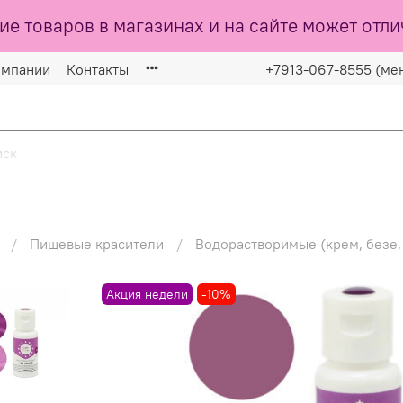
ие товаров в магазинах и на сайте может отли
омпании
Контакты
+7913-067-8555 (ме
Пищевые красители
Водорастворимые (крем, безе,
Акция недели
-10%