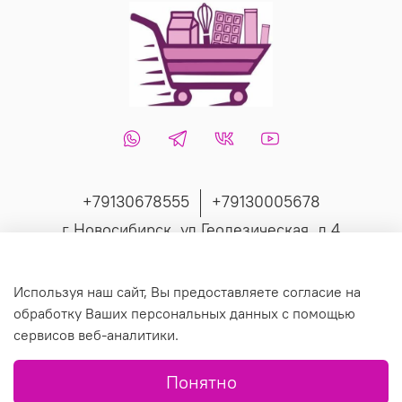
+79130678555
+79130005678
г Новосибирск, ул Геодезическая, д 4
Интернет-магазин создан на inSales
Используя наш сайт, Вы предоставляете согласие на
обработку Ваших персональных данных с помощью
сервисов веб-аналитики.
© 2019 Любое использование контента без письменного
Понятно
разрешения запрещено.