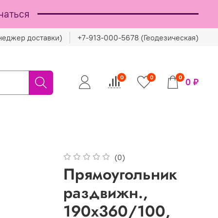
чаться
неджер доставки)
+7-913-000-5678 (Геодезическая)
0
0
0
0 ₽
(0)
Прямоугольник
раздвижн.,
190х360/100,