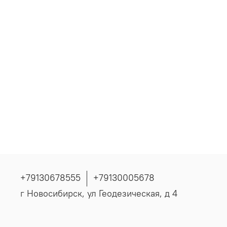
+79130678555
+79130005678
г Новосибирск, ул Геодезическая, д 4