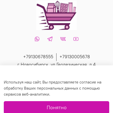
+79130678555
+79130005678
г Новосибирск, ул Геодезическая, д 4
Интернет-магазин создан на inSales
Используя наш сайт, Вы предоставляете согласие на
обработку Ваших персональных данных с помощью
сервисов веб-аналитики.
© 2019 Любое использование контента без письменного
Понятно
разрешения запрещено.