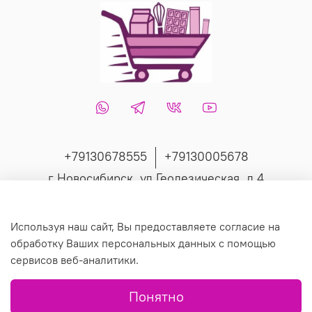
+79130678555
+79130005678
г Новосибирск, ул Геодезическая, д 4
Интернет-магазин создан на inSales
Используя наш сайт, Вы предоставляете согласие на
обработку Ваших персональных данных с помощью
сервисов веб-аналитики.
© 2019 Любое использование контента без письменного
Понятно
разрешения запрещено.