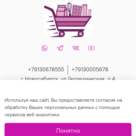
+79130678555
+79130005678
г Новосибирск, ул Геодезическая, д 4
Интернет-магазин создан на inSales
Используя наш сайт, Вы предоставляете согласие на
обработку Ваших персональных данных с помощью
сервисов веб-аналитики.
© 2019 Любое использование контента без письменного
Понятно
разрешения запрещено.