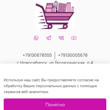
+79130678555
+79130005678
г Новосибирск, ул Геодезическая, д 4
Интернет-магазин создан на inSales
Используя наш сайт, Вы предоставляете согласие на
обработку Ваших персональных данных с помощью
сервисов веб-аналитики.
© 2019 Любое использование контента без письменного
Понятно
разрешения запрещено.