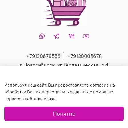
+79130678555
+79130005678
г Новосибирск, ул Геодезическая, д 4
Интернет-магазин создан на inSales
Используя наш сайт, Вы предоставляете согласие на
обработку Ваших персональных данных с помощью
сервисов веб-аналитики.
© 2019 Любое использование контента без письменного
Понятно
разрешения запрещено.