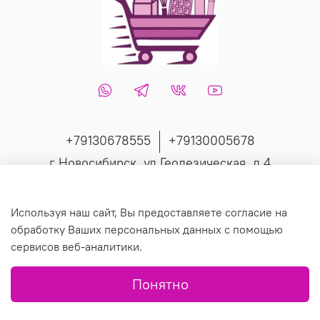
+79130678555
+79130005678
г Новосибирск, ул Геодезическая, д 4
Интернет-магазин создан на inSales
Используя наш сайт, Вы предоставляете согласие на
обработку Ваших персональных данных с помощью
сервисов веб-аналитики.
© 2019 Любое использование контента без письменного
Понятно
разрешения запрещено.