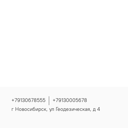
+79130678555
+79130005678
г Новосибирск, ул Геодезическая, д 4