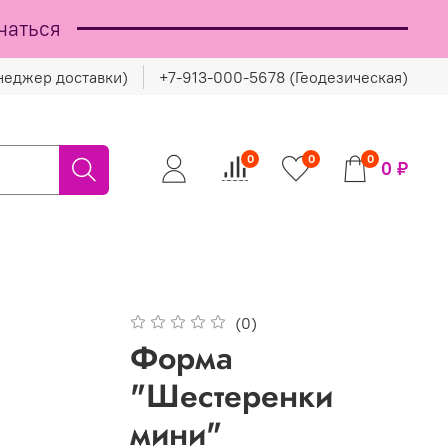
чаться
неджер доставки)
+7-913-000-5678 (Геодезическая)
0
0
0
0 ₽
(0)
Форма
"Шестеренки
мини"