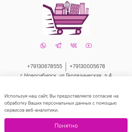
+79130678555
+79130005678
г Новосибирск, ул Геодезическая, д 4
Интернет-магазин создан на inSales
Используя наш сайт, Вы предоставляете согласие на
обработку Ваших персональных данных с помощью
сервисов веб-аналитики.
© 2019 Любое использование контента без письменного
Понятно
разрешения запрещено.