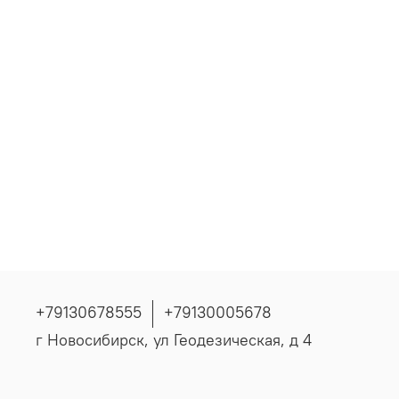
+79130678555
+79130005678
г Новосибирск, ул Геодезическая, д 4